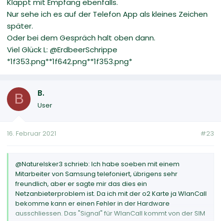
Klappt mit Empfang ebenfalls.
Nur sehe ich es auf der Telefon App als kleines Zeichen
später.
Oder bei dem Gespräch halt oben dann.
Viel Glück L: @ErdbeerSchrippe
*1f353.png**1f642.png**1f353.png*
B.
B
User
16. Februar 2021
#23
@Naturelsker3 schrieb: Ich habe soeben mit einem
Mitarbeiter von Samsung telefoniert, übrigens sehr
freundlich, aber er sagte mir das dies ein
Netzanbieterproblem ist. Da ich mit der o2 Karte ja WlanCall
bekomme kann er einen Fehler in der Hardware
ausschliessen. Das "Signal" für WlanCall kommt von der SIM