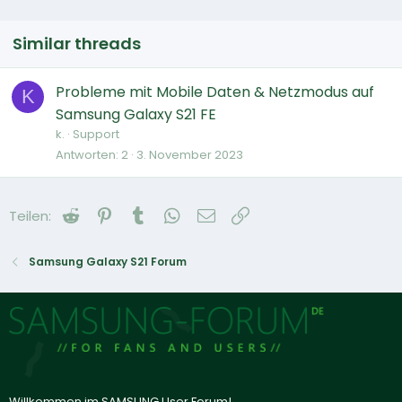
Similar threads
Probleme mit Mobile Daten & Netzmodus auf
K
Samsung Galaxy S21 FE
k.
Support
Antworten
2
3. November 2023
Reddit
Pinterest
Tumblr
WhatsApp
E-Mail
Link
Teilen:
Samsung Galaxy S21 Forum
Willkommen im SAMSUNG User Forum!