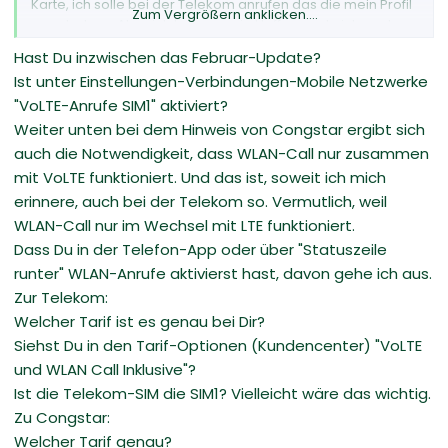
Karte, ich solle bei der Telekom anrufen das die mein Profil
Zum Vergrößern anklicken....
neu starten... Aber ich habe wenig Hoffnung, da ich gestern
Abend auch die eSIM von Congstar ausprobiert habe...wie
Hast Du inzwischen das Februar-Update?
oben erwähnt ohne Erfolg. Leider muss ich das Gerät sonst
Ist unter Einstellungen-Verbindungen-Mobile Netzwerke
zurückschicken.
"VoLTE-Anrufe SIM1" aktiviert?
Weiter unten bei dem Hinweis von Congstar ergibt sich
auch die Notwendigkeit, dass WLAN-Call nur zusammen
mit VoLTE funktioniert. Und das ist, soweit ich mich
erinnere, auch bei der Telekom so. Vermutlich, weil
WLAN-Call nur im Wechsel mit LTE funktioniert.
Dass Du in der Telefon-App oder über "Statuszeile
runter" WLAN-Anrufe aktivierst hast, davon gehe ich aus.
Zur Telekom:
Welcher Tarif ist es genau bei Dir?
Siehst Du in den Tarif-Optionen (Kundencenter) "VoLTE
und WLAN Call Inklusive"?
Ist die Telekom-SIM die SIM1? Vielleicht wäre das wichtig.
Zu Congstar:
Welcher Tarif genau?