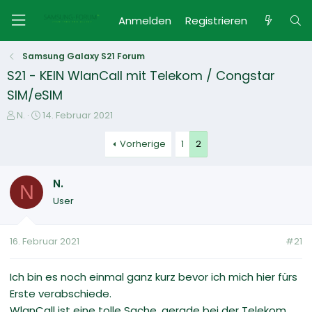
Anmelden
Registrieren
Samsung Galaxy S21 Forum
S21 - KEIN WlanCall mit Telekom / Congstar
SIM/eSIM
E
E
N.
14. Februar 2021
r
r
s
s
Vorherige
1
2
t
t
e
e
N.
l
l
N
l
l
User
e
t
r
a
m
16. Februar 2021
#21
Ich bin es noch einmal ganz kurz bevor ich mich hier fürs
Erste verabschiede.
WlanCall ist eine tolle Sache, gerade bei der Telekom,