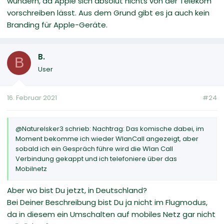
wundern, da Apple sich absolut nichts von der Telekom
vorschreiben lässt. Aus dem Grund gibt es ja auch kein
Branding für Apple-Geräte.
B.
B
User
16. Februar 2021
#24
@Naturelsker3 schrieb: Nachtrag: Das komische dabei, im
Moment bekomme ich wieder WlanCall angezeigt, aber
sobald ich ein Gespräch führe wird die Wlan Call
Verbindung gekappt und ich telefoniere über das
Mobilnetz
Aber wo bist Du jetzt, in Deutschland?
Bei Deiner Beschreibung bist Du ja nicht im Flugmodus,
da in diesem ein Umschalten auf mobiles Netz gar nicht