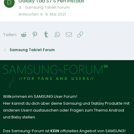
Galaxy Tab S7 S Pen instabil
D
d.
Samsung Tablet Forum
Antworten
6
6. Mai 2021
Reddit
Pinterest
Tumblr
WhatsApp
E-Mail
Link
Teilen:
Samsung Tablet Forum
Willkommen im SAMSUNG User Forum!
Hier kannst du dich über deine Samsung und Galaxy Produkte mit
anderen Usern austauschen oder Fragen zum Thema Android
und Bixby stellen.
Das Samsung-Forum ist
KEIN
offizielles Angebot von SAMSUNG!