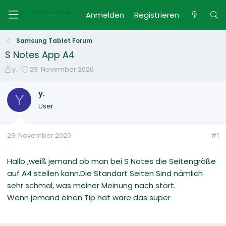
Anmelden
Registrieren
Samsung Tablet Forum
S Notes App A4
E
E
y.
29. November 2020
r
r
s
s
y.
Y
t
t
User
e
e
l
l
l
l
29. November 2020
#1
e
t
r
a
m
Hallo ,weiß jemand ob man bei S Notes die Seitengröße
auf A4 stellen kann.Die Standart Seiten Sind nämlich
sehr schmal, was meiner Meinung nach stört.
Wenn jemand einen Tip hat wäre das super