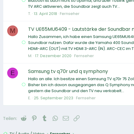
Blutooth ist auch nicht so optimal, und über Toslink 
TV ARC aktivieren, die Soundbar zeigt auch TV...
T.
13. April 2018
Fernseher
TV UE65MU6409 - Lautstärke der Soundbar n
M
Hallo Zusammen, ich habe einen Samsung UE65MU6409
Soundbar nutzen. Dafür wurde die Yamaha 400 Soundb
HDMI-ARC (OUT) mit TV HDMI 3-ARC (IN). ARC-CEC im TV
M.
17. Dezember 2020
Fernseher
Samsung tv q70r und q symphony
E
Hallo an alle. Ich besitze einen Samsung TV q70r 75 
Bisher bin ich davon ausgegangen das Q Symphony nur 
gestern die Soundbar und den TV neu verkabelt...
E.
25. September 2023
Fernseher
Reddit
Pinterest
Tumblr
WhatsApp
E-Mail
Link
Teilen:
TV / Audio / Video
Fernseher