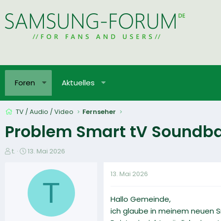
Foren
Aktuelles
TV / Audio / Video
Fernseher
Problem Smart tV Soundb
E
E
t.
13. Mai 2026
r
r
s
s
13. Mai 2026
t
t
T
e
e
Hallo Gemeinde,
l
l
l
l
ich glaube in meinem neuen 
e
t