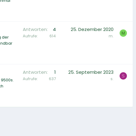
ochmal
Antworten
4
25. Dezember 2020
M
Aufrufe
614
m.
g der
undbar
Antworten
1
25. September 2023
S
Aufrufe
637
s.
 9500s.
ch