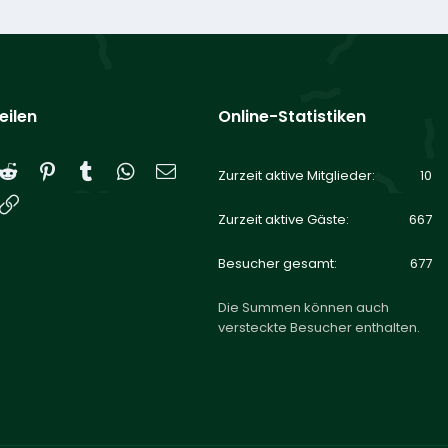
eilen
Online-Statistiken
Reddit
Pinterest
Tumblr
WhatsApp
E-Mail
Zurzeit aktive Mitglieder
10
Link
Zurzeit aktive Gäste
667
Besucher gesamt
677
Die Summen können auch
versteckte Besucher enthalten.