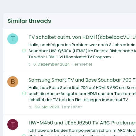
Similar threads
TV schaltet autm. von HDMI 1(Kabelbox:VU-U
T
Hallo, nachfolgendes Problem war nach 3 Jahren kein
Soundbar HW-Q600A (HTMI3) im Einsatz. Bisher habe ich
TV wählt HDMI 1, VU Box startet TV Program...
t.
6. Dezember 2024
Fernseher
Samsung Smart TV und Bose Soundbar 700 Ton
B
Hallo, hab Bose Soundbar 700 auf HDMI 3 ARC am Sa
auch die Audio-Ausgabe per HDMI und der Ton kommt 
schaltet der TV bei den Einstellungen immer auf TV...
b.
29. Mai 2020
Fernseher
HW-M450 und UE55J6250 TV ARC Probleme
T
Ich habe die beiden Komponenten schon im ARC Modus 