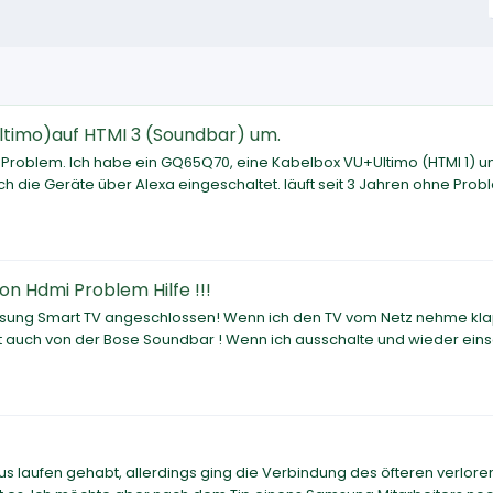
ltimo)auf HTMI 3 (Soundbar) um.
 Problem. Ich habe ein GQ65Q70, eine Kabelbox VU+Ultimo (HTMI 1) u
 die Geräte über Alexa eingeschaltet. läuft seit 3 Jahren ohne Prob
 Hdmi Problem Hilfe !!!
msung Smart TV angeschlossen! Wenn ich den TV vom Netz nehme kla
auch von der Bose Soundbar ! Wenn ich ausschalte und wieder eins
laufen gehabt, allerdings ging die Verbindung des öfteren verlore