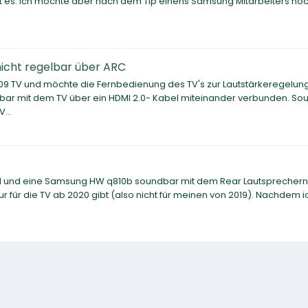
geht es. Ich möchte aber nach dem Tip einens Samsung Mitarbeiters n
icht regelbar über ARC
 TV und möchte die Fernbedienung des TV's zur Lautstärkeregelun
ar mit dem TV über ein HDMI 2.0- Kabel miteinander verbunden. So
...
Zoll und eine Samsung HW q810b soundbar mit dem Rear Lautsprechern
für die TV ab 2020 gibt (also nicht für meinen von 2019). Nachdem i