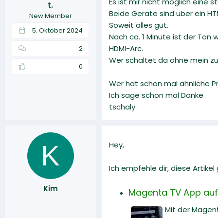
Es ist mir nicht möglich eine
t.
r
a
Beide Geräte sind über ein HT
New Member
m
Soweit alles gut.
5. Oktober 2024
Nach ca. 1 Minute ist der Ton
HDMI-Arc.
2
Wer schaltet da ohne mein zut
0
Wer hat schon mal ähnliche P
Ich sage schon mal Danke
tschaly
K
Hey,
Ich empfehle dir, diese Artike
Kim
Magenta TV App auf
Mit der Magen