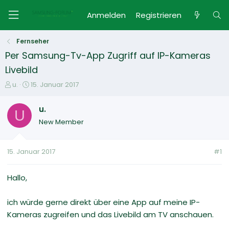
Anmelden
Registrieren
Fernseher
Per Samsung-Tv-App Zugriff auf IP-Kameras
Livebild
E
E
u.
15. Januar 2017
r
r
s
s
u.
U
t
t
New Member
e
e
l
l
l
l
15. Januar 2017
#1
e
t
r
a
m
Hallo,
ich würde gerne direkt über eine App auf meine IP-
Kameras zugreifen und das Livebild am TV anschauen.