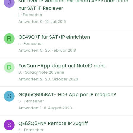
Sat over IP vielleicht mit einem APP? oder doch
J
nur SAT IP Reciever
j.
Fernseher
Antworten
0
10. Juli 2016
QE49Q7F für SAT>IP einrichten
R
r.
Fernseher
Antworten
5
25. Februar 2018
FosCam-App klappt auf Note10 nicht
D
D.
Galaxy Note 20 Serie
Antworten
2
23. Oktober 2020
GQ65QN95BAT- HD+ App per IP möglich?
S
S.
Fernseher
Antworten
1
6. August 2023
QE82Q6FNA Remote IP Zugriff
S
s.
Fernseher