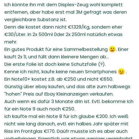
Ich könnte ihn mit dem Displex-Zeug wohl komplett
entfernen, aber habe erst mal 3M gefragt was deren
vergleichbare Substanz ist.
Denn die kostet dann nicht €1329/Kg, sondern eher
€30/Liter. In 2x 500ml 0der 2x 250ml natürlich etwas
mehr.
Ein gutes Produkt für eine Sammelbestellung
. Einer
kauft 2x 1l, und füllt dann kleinere Mengen ab...
Die erste Folie ist doch keine Schutzfolie (?).
Kenne ich nicht, kaufe keine neuen Smartphones
.
Ein Note10+ kostet z.B. ab €250 und nicht €650.
Günstig über ebay kaufen, und das alte zum halbwegs
"hohen" Preis auf Ebay Kleinanzeigen verkaufen.
Auch wenn es dafür 3 Monate drin ist. Evtl. bekomme Ich
für ein Note 9 auch noch €250.
ich kaufte mal ein Note 8 für ich glaube €200. Ich weiß
nicht wie lang danach, evtl. ein halbes Jahr später mit
Riss im Frontglas €170. Daüfr musste ich es aber auch
vorbeibringen. Eigentlich war etwas weniger vereinbahrt,