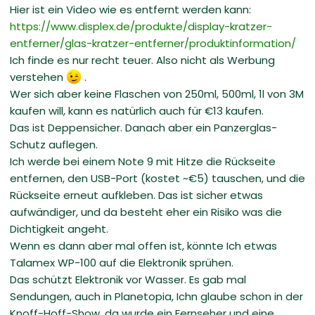
Hier ist ein Video wie es entfernt werden kann:
https://www.displex.de/produkte/display-kratzer-
entferner/glas-kratzer-entferner/produktinformation/
Ich finde es nur recht teuer. Also nicht als Werbung
verstehen
.
Wer sich aber keine Flaschen von 250ml, 500ml, 1l von 3M
kaufen will, kann es natürlich auch für €13 kaufen.
Das ist Deppensicher. Danach aber ein Panzerglas-
Schutz auflegen.
Ich werde bei einem Note 9 mit Hitze die Rückseite
entfernen, den USB-Port (kostet ~€5) tauschen, und die
Rückseite erneut aufkleben. Das ist sicher etwas
aufwändiger, und da besteht eher ein Risiko was die
Dichtigkeit angeht.
Wenn es dann aber mal offen ist, könnte Ich etwas
Talamex WP-100 auf die Elektronik sprühen.
Das schützt Elektronik vor Wasser. Es gab mal
Sendungen, auch in Planetopia, Ichn glaube schon in der
Knoff-Hoff-Show, da wurde ein Fernseher und eine