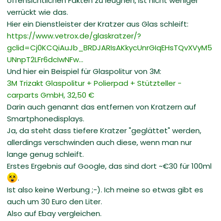
offensichtlichen Fakten zu leugnen, ist nicht weniger
verrückt wie das.
Hier ein Dienstleister der Kratzer aus Glas schleift:
https://www.vetrox.de/glaskratzer/?
gclid=Cj0KCQiAuJb_BRDJARIsAKkycUnrGIqEHsTQvXVyM5
UNnpT2LFr6dcIwNFw...
Und hier ein Beispiel für Glaspolitur von 3M:
3M Trizakt Glaspolitur + Polierpad + Stützteller -
carparts GmbH, 32,50 €
Darin auch genannt das entfernen von Kratzern auf
Smartphonedisplays.
Ja, da steht dass tiefere Kratzer "geglättet" werden,
allerdings verschwinden auch diese, wenn man nur
lange genug schleift.
Erstes Ergebnis auf Google, das sind dort ~€30 für 100ml
.
Ist also keine Werbung ;-). Ich meine so etwas gibt es
auch um 30 Euro den Liter.
Also auf Ebay vergleichen.