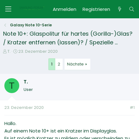
Anmelden
Registrieren
Galaxy Note 10-Serie
Note 10+: Glaspolitur für hartes (Gorilla-)Glas?
/ Kratzer entfernen (lassen)? / Spezielle ...
E
E
T.
23. Dezember 2020
r
r
s
s
1
2
Nächste
t
t
e
e
T.
l
l
T
l
l
User
e
t
r
a
m
23. Dezember 2020
#1
Hallo.
Auf einem Note 10+ ist ein Kratzer im Displayglas.
Es ist möglich Kratzer zu mildern oder verschwinden zu