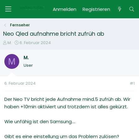
Anmelden
Registrieren
Fernseher
Neo Qled aufnahme bricht zufrüh ab
E
E
M.
6. Februar 2024
r
r
s
s
M.
M
t
t
User
e
e
l
l
l
l
6. Februar 2024
#1
e
t
r
a
m
Der Neo TV bricht jede Aufnahme mind.5 zufrüh ab. Wir
haben +10min aktiviert und trotzdem ist alles gekürzt.
Wie unfähig ist den Samsung....
Gibt es eine einstellung um das Problem zulösen?