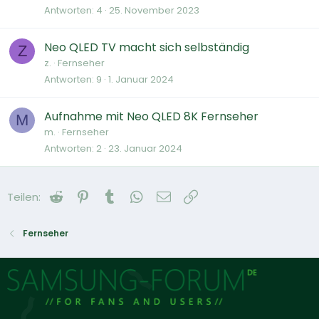
Antworten
4
25. November 2023
Neo QLED TV macht sich selbständig
Z
z.
Fernseher
Antworten
9
1. Januar 2024
Aufnahme mit Neo QLED 8K Fernseher
M
m.
Fernseher
Antworten
2
23. Januar 2024
Reddit
Pinterest
Tumblr
WhatsApp
E-Mail
Link
Teilen:
Fernseher