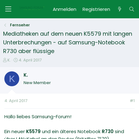
Anmelden
Registrieren
Fernseher
Mediatheken auf dem neuen K5579 mit langen
Unterbrechungen - auf Samsung-Notebook
R730 aber flüssige
E
E
K.
4. April 2017
r
r
s
s
K.
K
t
t
New Member
e
e
l
l
l
l
4. April 2017
#1
e
t
r
a
m
Hallo liebes Samsung-Forum!
Ein neuer
K5579
und ein älteres Notebook
R730
sind
über LAN-Kabel an den Router (Fritz!Box 7170)