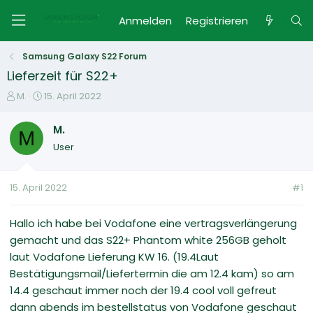
Anmelden
Registrieren
Samsung Galaxy S22 Forum
Lieferzeit für S22+
E
E
M.
15. April 2022
r
r
s
s
M.
M
t
t
User
e
e
l
l
l
l
15. April 2022
#1
e
t
r
a
m
Hallo ich habe bei Vodafone eine vertragsverlängerung
gemacht und das S22+ Phantom white 256GB geholt
laut Vodafone Lieferung KW 16. (19.4Laut
Bestätigungsmail/Liefertermin die am 12.4 kam) so am
14.4 geschaut immer noch der 19.4 cool voll gefreut
dann abends im bestellstatus von Vodafone geschaut