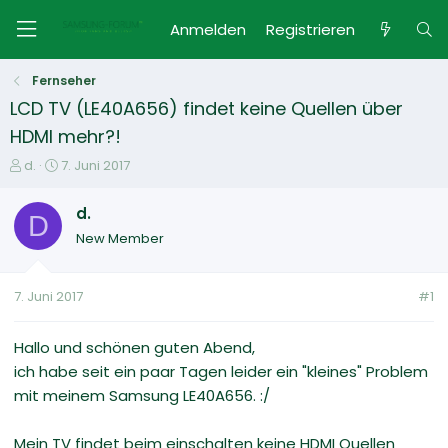
Anmelden
Registrieren
Fernseher
LCD TV (LE40A656) findet keine Quellen über
HDMI mehr?!
E
E
d.
7. Juni 2017
r
r
s
s
d.
D
t
t
New Member
e
e
l
l
l
l
7. Juni 2017
#1
e
t
r
a
m
Hallo und schönen guten Abend,
ich habe seit ein paar Tagen leider ein "kleines" Problem
mit meinem Samsung LE40A656. :/
Mein TV findet beim einschalten keine HDMI Quellen