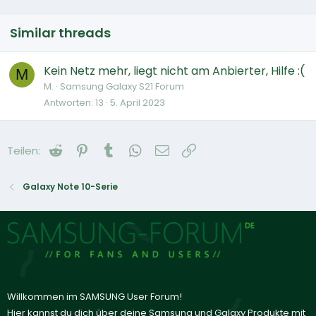
Similar threads
Kein Netz mehr, liegt nicht am Anbierter, Hilfe :(
M
M.
Samsung Galaxy S21 Forum
Antworten
13
5. April 2023
Reddit
Pinterest
Tumblr
WhatsApp
E-Mail
Link
Teilen:
Galaxy Note 10-Serie
Willkommen im SAMSUNG User Forum!
Hier kannst du dich über deine Samsung und Galaxy Produkte mit