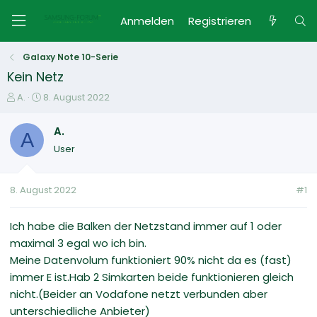
Anmelden
Registrieren
Galaxy Note 10-Serie
Kein Netz
E
E
A.
8. August 2022
r
r
s
s
A.
A
t
t
User
e
e
l
l
l
l
8. August 2022
#1
e
t
r
a
m
Ich habe die Balken der Netzstand immer auf 1 oder
maximal 3 egal wo ich bin.
Meine Datenvolum funktioniert 90% nicht da es (fast)
immer E ist.Hab 2 Simkarten beide funktionieren gleich
nicht.(Beider an Vodafone netzt verbunden aber
unterschiedliche Anbieter)