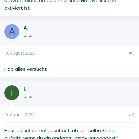
Netzbetreiber, ob automatische Netzwerksuche
aktiviert ist.
A.
A
User
10. August 2022
#7
Hab alles versucht
I.
I
User
10. August 2022
#8
Hast du schonmal geschaut, ob der selbe Fehler
auftritt, wenn du ein anderes Handy verwendest?