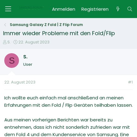
Anmelden
Registrieren
Samsung Galaxy Z Fold | Z Flip Forum
Immer wieder Probleme mit den Fold/Flip
E
E
S.
22. August 2023
r
r
s
s
S.
S
t
t
User
e
e
l
l
l
l
22. August 2023
#1
e
t
r
a
m
Ich wollte euch einfach mal anschließend an meinen
Erfahrungen mit den Fold / Flip Geräten teilhaben lassen.
Aus meinen vorherigen Berichten war bereits zu
entnehmen, dass ich nicht sonderlich zufrieden war mit
dem Fold 4 und dem Kundenservice von Samsung. Eine