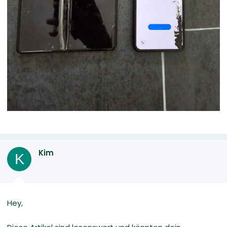
Kim
K
Hey,