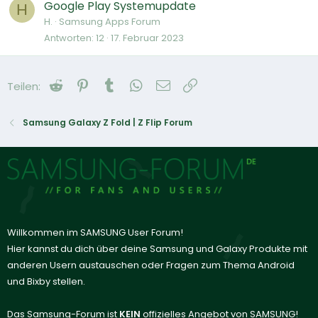
Google Play Systemupdate
H
H.
Samsung Apps Forum
Antworten
12
17. Februar 2023
Reddit
Pinterest
Tumblr
WhatsApp
E-Mail
Link
Teilen:
Samsung Galaxy Z Fold | Z Flip Forum
Willkommen im SAMSUNG User Forum!
Hier kannst du dich über deine Samsung und Galaxy Produkte mit
anderen Usern austauschen oder Fragen zum Thema Android
und Bixby stellen.
Das Samsung-Forum ist
KEIN
offizielles Angebot von SAMSUNG!