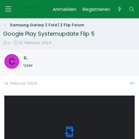
Anmelden
Registrieren
Samsung Galaxy Z Fold | Z Flip Forum
Google Play Systemupdate Flip 5
E
E
c.
14. Februar 2024
r
r
s
s
c.
C
t
t
User
e
e
l
l
l
l
14. Februar 2024
#1
e
t
r
a
m