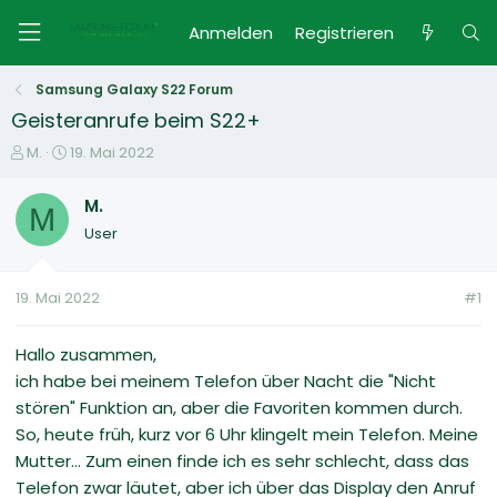
Anmelden
Registrieren
Samsung Galaxy S22 Forum
Geisteranrufe beim S22+
E
E
M.
19. Mai 2022
r
r
s
s
M.
M
t
t
User
e
e
l
l
l
l
19. Mai 2022
#1
e
t
r
a
m
Hallo zusammen,
ich habe bei meinem Telefon über Nacht die "Nicht
stören" Funktion an, aber die Favoriten kommen durch.
So, heute früh, kurz vor 6 Uhr klingelt mein Telefon. Meine
Mutter... Zum einen finde ich es sehr schlecht, dass das
Telefon zwar läutet, aber ich über das Display den Anruf