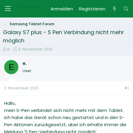
Anmelden
Registrieren
Samsung Tablet Forum
Galaxy S7 plus - S Pen Verbindung nicht mehr
möglich
E
E
e.
3. November 2021
r
r
s
s
e.
E
t
t
User
e
e
l
l
l
l
3. November 2021
#1
e
t
r
a
m
Hallo,
mein S-Pen verbindet sich nicht mehr mit dem Tablet.
Ich habe das Gerät schon neu gestartet und in den S-
Pen Aktionen zurückgesetzt, aber ich erhalte immer die
Meldung 'S Pen-Verbindung nicht möglich'.