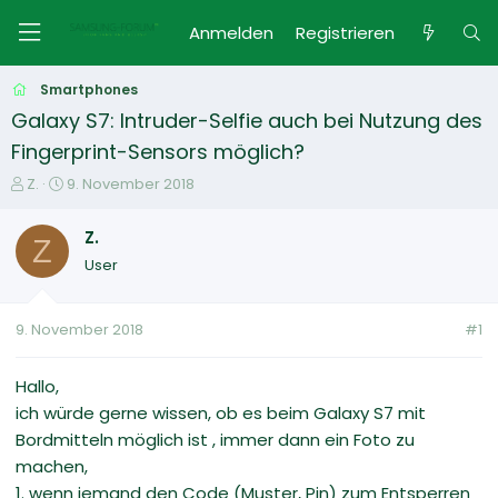
Anmelden
Registrieren
Smartphones
Galaxy S7: Intruder-Selfie auch bei Nutzung des
Fingerprint-Sensors möglich?
E
E
Z.
9. November 2018
r
r
s
s
Z.
Z
t
t
User
e
e
l
l
l
l
9. November 2018
#1
e
t
r
a
m
Hallo,
ich würde gerne wissen, ob es beim Galaxy S7 mit
Bordmitteln möglich ist , immer dann ein Foto zu
machen,
1. wenn jemand den Code (Muster, Pin) zum Entsperren