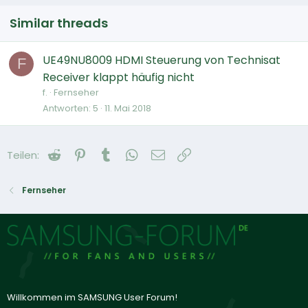
Similar threads
UE49NU8009 HDMI Steuerung von Technisat
F
Receiver klappt häufig nicht
f.
Fernseher
Antworten
5
11. Mai 2018
Reddit
Pinterest
Tumblr
WhatsApp
E-Mail
Link
Teilen:
Fernseher
Willkommen im SAMSUNG User Forum!