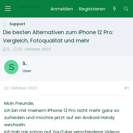
Anmelden
Registrieren
Support
Die besten Alternativen zum iPhone 12 Pro:
Vergleich, Fotoqualität und mehr
E
E
S.
22. Oktober 2023
r
r
s
s
S.
S
t
t
User
e
e
l
l
l
l
22. Oktober 2023
#1
e
t
r
a
m
Moin Freunde,
ich bin mit meinem iPhone 12 Pro nicht mehr ganz so
zufrieden und möchte jetzt auf ein Android Handy
wechseln.
Ich hab mir schon auf YouTube verschiedene Videos