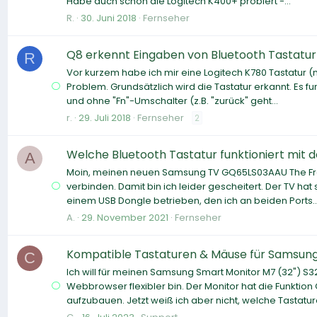
Habe auch schon die Logitech K400+ probiert -...
R.
30. Juni 2018
Fernseher
Q8 erkennt Eingaben von Bluetooth Tastatur 
R
Vor kurzem habe ich mir eine Logitech K780 Tastatur
Problem. Grundsätzlich wird die Tastatur erkannt. Es fu
und ohne "Fn"-Umschalter (z.B. "zurück" geht...
r.
29. Juli 2018
Fernseher
2
Welche Bluetooth Tastatur funktioniert mit 
A
Moin, meinen neuen Samsung TV GQ65LS03AAU The Frame 
verbinden. Damit bin ich leider gescheitert. Der TV ha
einem USB Dongle betrieben, den ich an beiden Ports..
A.
29. November 2021
Fernseher
Kompatible Tastaturen & Mäuse für Samsung 
C
Ich will für meinen Samsung Smart Monitor M7 (32") S
Webbrowser flexibler bin. Der Monitor hat die Funktio
aufzubauen. Jetzt weiß ich aber nicht, welche Tastature