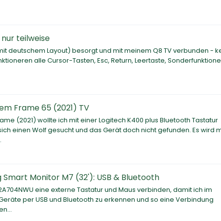
nur teilweise
 (mit deutschem Layout) besorgt und mit meinem Q8 TV verbunden - k
nktioneren alle Cursor-Tasten, Esc, Return, Leertaste, Sonderfunktione
dem Frame 65 (2021) TV
(2021) wollte ich mit einer Logitech K400 plus Bluetooth Tastatur
t sich einen Wolf gesucht und das Gerät doch nicht gefunden. Es wird m
.
Smart Monitor M7 (32'): USB & Bluetooth
32A704NWU eine externe Tastatur und Maus verbinden, damit ich im
n Geräte per USB und Bluetooth zu erkennen und so eine Verbindung
n...