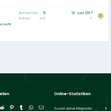
Antworten
5
10. Juni 2017
P
Aufrufe
442
P.
s nicht
eilen
Online-Statistiken
Reddit
Pinterest
Tumblr
WhatsApp
E-Mail
Zurzeit aktive Mitglieder
9