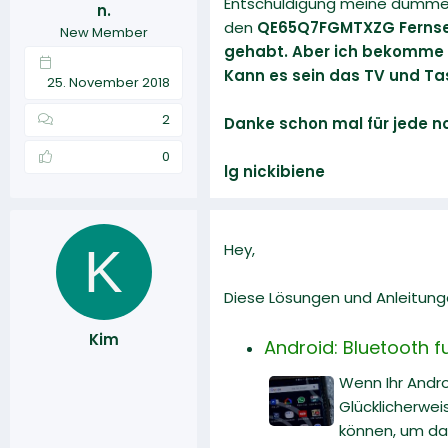
Entschuldigung meine dumme F
n.
r
a
den
QE65Q7FGMTXZG Fernsehe
New Member
m
gehabt. Aber ich bekomme n
Kann es sein das TV und Ta
25. November 2018
2
Danke schon mal für jede n
0
lg nickibiene
K
Hey,
Diese Lösungen und Anleitunge
Kim
Android: Bluetooth f
Wenn Ihr Andr
Glücklicherwei
können, um da