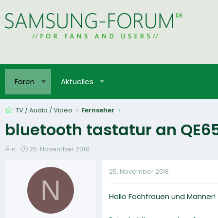
Foren
Aktuelles
TV / Audio / Video
Fernseher
bluetooth tastatur an Q
E
E
n.
25. November 2018
r
r
s
s
25. November 2018
t
t
N
e
e
Hallo Fachfrauen und Männer!
l
l
l
l
e
t