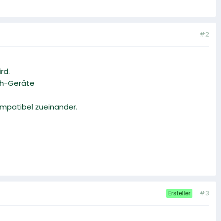
#2
rd.
oth-Geräte
ompatibel zueinander.
#3
Ersteller