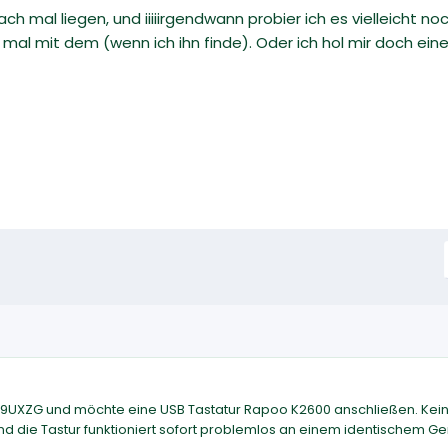
nfach mal liegen, und iiiiirgendwann probier ich es vielleich
s mal mit dem (wenn ich ihn finde). Oder ich hol mir doch ein
99UXZG und möchte eine USB Tastatur Rapoo K2600 anschließen. Kein
 die Tastur funktioniert sofort problemlos an einem identischem Ger