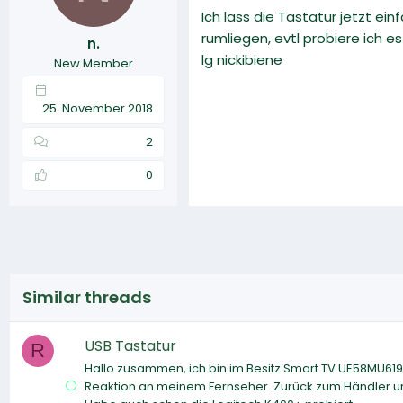
Ich lass die Tastatur jetzt ei
rumliegen, evtl probiere ich e
n.
lg nickibiene
New Member
25. November 2018
2
0
Similar threads
USB Tastatur
R
Hallo zusammen, ich bin im Besitz Smart TV UE58MU61
Reaktion an meinem Fernseher. Zurück zum Händler und