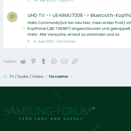
C.
16. Juli 2023
Support
UHD TV -> UE49MU7009 -> Bluetooth-Kopfh
P
Hallo Community(ich bin neu hier, mein erster Post), 
Kopfhörer(JBL T450BT) angeschlossen und gekoppelt. H
mehr. Alle Versuche, erneut zu verbinden und zu...
P.
4. Juni 2017
Fernseher
Reddit
Pinterest
Tumblr
WhatsApp
E-Mail
Link
Teilen:
TV / Audio / Video
Fernseher