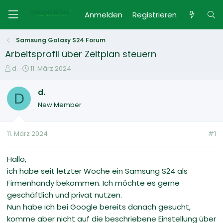
Anmelden
Registrieren
Samsung Galaxy S24 Forum
Arbeitsprofil über Zeitplan steuern
E
E
d.
11. März 2024
r
r
s
s
d.
D
t
t
New Member
e
e
l
l
l
l
11. März 2024
#1
e
t
r
a
m
Hallo,
ich habe seit letzter Woche ein Samsung S24 als
Firmenhandy bekommen. Ich möchte es gerne
geschäftlich und privat nutzen.
Nun habe ich bei Google bereits danach gesucht,
komme aber nicht auf die beschriebene Einstellung über