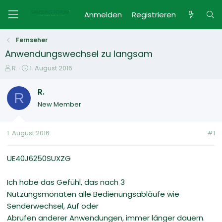
Anmelden
Registrieren
Fernseher
Anwendungswechsel zu langsam
E
E
R.
1. August 2016
r
r
s
s
R.
R
t
t
New Member
e
e
l
l
l
l
1. August 2016
#1
e
t
r
a
m
UE40J6250SUXZG
Ich habe das Gefühl, das nach 3
Nutzungsmonaten alle Bedienungsabläufe wie
Senderwechsel, Auf oder
Abrufen anderer Anwendungen, immer länger dauern.