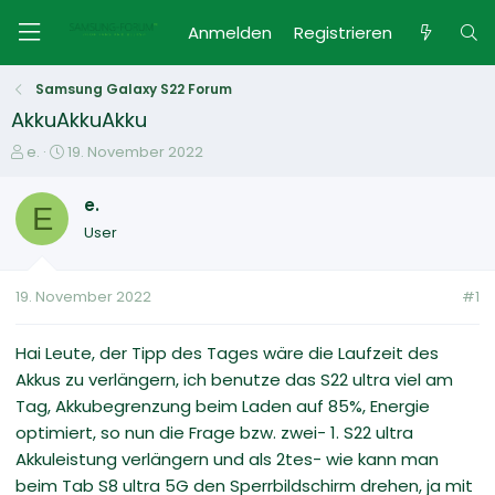
Anmelden
Registrieren
Samsung Galaxy S22 Forum
AkkuAkkuAkku
E
E
e.
19. November 2022
r
r
s
s
e.
E
t
t
User
e
e
l
l
l
l
19. November 2022
#1
e
t
r
a
m
Hai Leute, der Tipp des Tages wäre die Laufzeit des
Akkus zu verlängern, ich benutze das S22 ultra viel am
Tag, Akkubegrenzung beim Laden auf 85%, Energie
optimiert, so nun die Frage bzw. zwei- 1. S22 ultra
Akkuleistung verlängern und als 2tes- wie kann man
beim Tab S8 ultra 5G den Sperrbildschirm drehen, ja mit