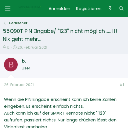
Anmelden
Registrieren
Fernseher
55Q90T PIN Eingabe/ "123" nicht möglich ..... !!!
Nix geht mehr...
E
E
b.
26. Februar 2021
r
r
s
s
b.
B
t
t
User
e
e
l
l
l
l
26. Februar 2021
#1
e
t
r
a
m
Wenn die PIN Eingabe erscheint kann ich keine Zahlen
eingeben. Es erscheint einfach nichts.
Auch kann ich auf der SMART Remote nicht " 123"
aufrufen. passiert nichts. Nur lange drücken lässt den
Videotext erscheine.