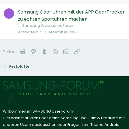
Samsung Gear Uhren mit der APP GearTracker
I
zu echten Sportuhren machen
i.
Samsung Wearables Forum
Antworten
7
8. Dezember 2020
Reddit
Pinterest
Tumblr
WhatsApp
E-Mail
Link
Teilen:
Festplatten
Willkommen im SAMSUNG User Forum!
Hier kannst du dich über deine Samsung und Galaxy Produkte mit
anderen Usern austauschen oder Fragen zum Thema Android