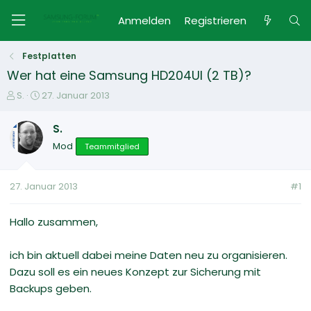
Anmelden
Registrieren
Festplatten
Wer hat eine Samsung HD204UI (2 TB)?
E
E
S.
27. Januar 2013
r
r
s
s
S.
t
t
Mod
Teammitglied
e
e
l
l
l
l
27. Januar 2013
#1
e
t
r
a
m
Hallo zusammen,
ich bin aktuell dabei meine Daten neu zu organisieren.
Dazu soll es ein neues Konzept zur Sicherung mit
Backups geben.