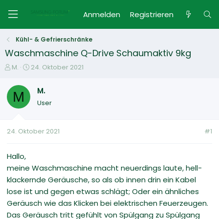
Anmelden
Registrieren
Kühl- & Gefrierschränke
Waschmaschine Q-Drive Schaumaktiv 9kg
E
E
M.
24. Oktober 2021
r
r
s
s
M.
M
t
t
User
e
e
l
l
l
l
24. Oktober 2021
#1
e
t
r
a
m
Hallo,
meine Waschmaschine macht neuerdings laute, hell-
klackernde Geräusche, so als ob innen drin ein Kabel
lose ist und gegen etwas schlägt; Oder ein ähnliches
Geräusch wie das Klicken bei elektrischen Feuerzeugen.
Das Geräusch tritt gefühlt von Spülgang zu Spülgang