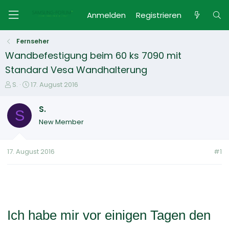
Anmelden
Registrieren
Fernseher
Wandbefestigung beim 60 ks 7090 mit
Standard Vesa Wandhalterung
E
E
S.
17. August 2016
r
r
s
s
S.
S
t
t
New Member
e
e
l
l
l
l
17. August 2016
#1
e
t
r
a
m
Ich habe mir vor einigen Tagen den