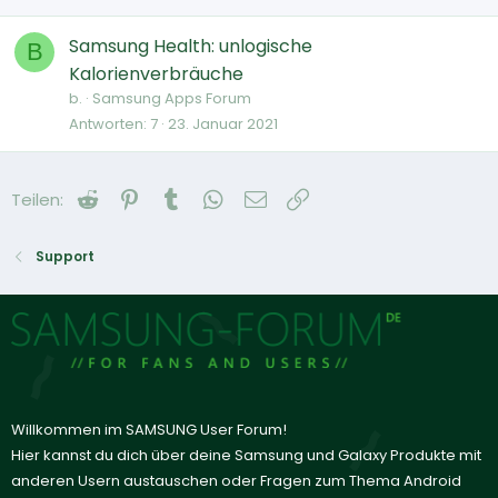
Samsung Health: unlogische
B
Kalorienverbräuche
b.
Samsung Apps Forum
Antworten
7
23. Januar 2021
Reddit
Pinterest
Tumblr
WhatsApp
E-Mail
Link
Teilen:
Support
Willkommen im SAMSUNG User Forum!
Hier kannst du dich über deine Samsung und Galaxy Produkte mit
anderen Usern austauschen oder Fragen zum Thema Android