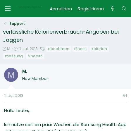
Anmelden
Registrieren
Support
verlässliche Kalorienverbrauch-Angaben bei
Joggen
E
E
S
M.
11. Juli 2018
abnehmen
fitness
kalorien
r
r
c
messung
s.health
s
s
h
t
t
l
M.
e
e
a
M
l
l
g
New Member
l
l
w
e
t
o
r
a
r
11. Juli 2018
#1
m
t
e
Hallo Leute,
Ich nutze seit ein paar Wochen die Samsung Health App