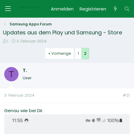
Anmelden
Registrieren
Samsung Apps Forum
Updates aus dem Play und Samsung - Store
E
E
I.
3. Februar 2024
r
r
s
s
Vorherige
1
2
t
t
e
e
T.
l
l
T
l
l
User
e
t
r
a
m
3. Februar 2024
#21
Genau wie bei Dir.