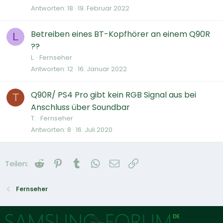
Antworten
18
19. Februar 2022
Betreiben eines BT-Kopfhörer an einem Q90R
L
??
L.
Fernseher
Antworten
12
16. Januar 2022
Q90R/ PS4 Pro gibt kein RGB Signal aus bei
T
Anschluss über Soundbar
T.
Fernseher
Antworten
8
16. Juli 2020
Reddit
Pinterest
Tumblr
WhatsApp
E-Mail
Link
Teilen:
Fernseher