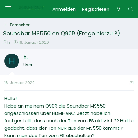
Anmelden
Registrieren
Fernseher
Soundbar MS550 an Q90R (Frage hierzu ?)
E
E
h.
16. Januar 2020
r
r
s
s
h.
H
t
t
User
e
e
l
l
l
l
16. Januar 2020
#1
e
t
r
a
m
Hallo!
Habe an meinem Q90R die Soundbar MS550
angeschlossen über HDMI-ARC. Jetzt habe ich
festgestellt, dass auch der Ton vom FS aktiv ist ?? Hatte
gedacht, dass der Ton NUR aus der MS550 kommt ?
Kann man des Ton vom FS abschalten?