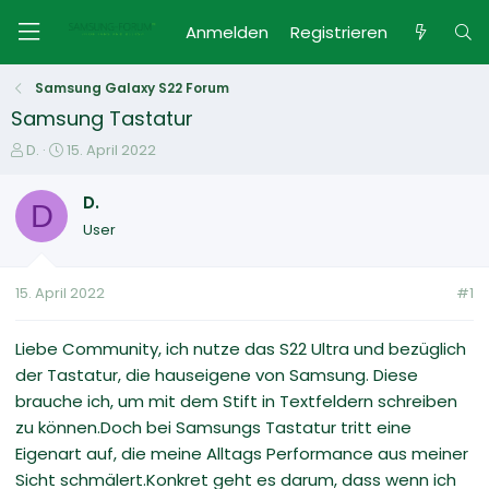
Anmelden
Registrieren
Samsung Galaxy S22 Forum
Samsung Tastatur
E
E
D.
15. April 2022
r
r
s
s
D.
D
t
t
User
e
e
l
l
l
l
15. April 2022
#1
e
t
r
a
m
Liebe Community, ich nutze das S22 Ultra und bezüglich
der Tastatur, die hauseigene von Samsung. Diese
brauche ich, um mit dem Stift in Textfeldern schreiben
zu können.Doch bei Samsungs Tastatur tritt eine
Eigenart auf, die meine Alltags Performance aus meiner
Sicht schmälert.Konkret geht es darum, dass wenn ich