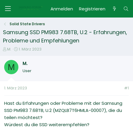
Anmelden
Registrieren
Solid State Drivers
Samsung SSD PM983 7.68TB, U.2 - Erfahrungen,
Probleme und Empfehlungen
E
E
M.
1. März 2023
r
r
s
s
M.
M
t
t
User
e
e
l
l
l
l
1. März 2023
#1
e
t
r
a
m
Hast du Erfahrungen oder Probleme mit der Samsung
SSD PM983 7.68TB, U.2 (MZQLB7T6HMLA-00007), die du
teilen möchtest?
Würdest du die SSD weiterempfehlen?