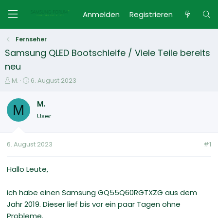
Anmelden
Registrieren
Fernseher
Samsung QLED Bootschleife / Viele Teile bereits
neu
E
E
M.
6. August 2023
r
r
s
s
M.
M
t
t
User
e
e
l
l
l
l
6. August 2023
#1
e
t
r
a
m
Hallo Leute,
ich habe einen Samsung GQ55Q60RGTXZG aus dem
Jahr 2019. Dieser lief bis vor ein paar Tagen ohne
Probleme.