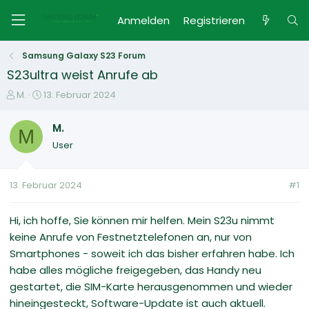
Anmelden
Registrieren
Samsung Galaxy S23 Forum
S23ultra weist Anrufe ab
E
E
M.
13. Februar 2024
r
r
s
s
M.
M
t
t
User
e
e
l
l
l
l
13. Februar 2024
#1
e
t
r
a
m
Hi, ich hoffe, Sie können mir helfen. Mein S23u nimmt
keine Anrufe von Festnetztelefonen an, nur von
Smartphones - soweit ich das bisher erfahren habe. Ich
habe alles mögliche freigegeben, das Handy neu
gestartet, die SIM-Karte herausgenommen und wieder
hineingesteckt, Software-Update ist auch aktuell.