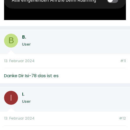
B.
B
User
13. Februar 2024
#11
Danke Dir Isi-78 das ist es
I.
I
User
13. Februar 2024
#12