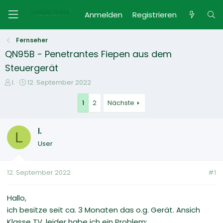
Anmelden
Registrieren
Fernseher
QN95B - Penetrantes Fiepen aus dem
Steuergerät
E
E
l.
12. September 2022
r
r
s
s
1
2
Nächste
t
t
e
e
l.
l
l
L
l
l
User
e
t
r
a
m
12. September 2022
#1
Hallo,
ich besitze seit ca. 3 Monaten das o.g. Gerät. Ansich
Klasse TV, leider habe ich ein Problem: