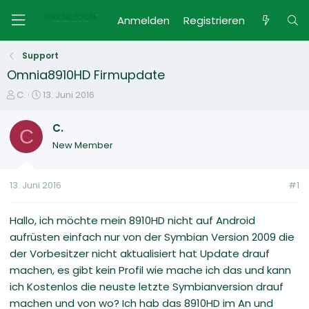
Anmelden
Registrieren
Support
Omnia8910HD Firmupdate
E
E
C.
13. Juni 2016
r
r
s
s
C.
C
t
t
New Member
e
e
l
l
l
l
13. Juni 2016
#1
e
t
r
a
m
Hallo, ich möchte mein 8910HD nicht auf Android
aufrüsten einfach nur von der Symbian Version 2009 die
der Vorbesitzer nicht aktualisiert hat Update drauf
machen, es gibt kein Profil wie mache ich das und kann
ich Kostenlos die neuste letzte Symbianversion drauf
machen und von wo? Ich hab das 8910HD im An und