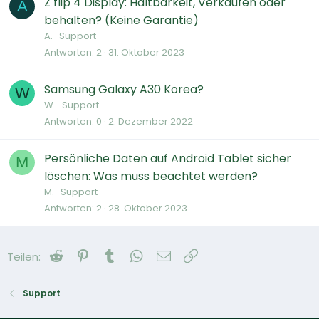
Z flip 4 Display: Haltbarkeit, Verkaufen oder
A
behalten? (Keine Garantie)
A.
Support
Antworten
2
31. Oktober 2023
Samsung Galaxy A30 Korea?
W
W.
Support
Antworten
0
2. Dezember 2022
Persönliche Daten auf Android Tablet sicher
M
löschen: Was muss beachtet werden?
M.
Support
Antworten
2
28. Oktober 2023
Reddit
Pinterest
Tumblr
WhatsApp
E-Mail
Link
Teilen:
Support