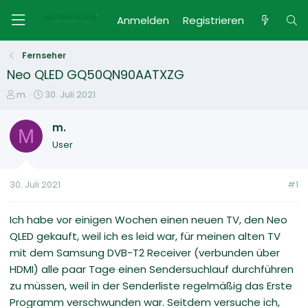
Anmelden
Registrieren
Fernseher
Neo QLED GQ50QN90AATXZG
E
E
m.
30. Juli 2021
r
r
s
s
m.
M
t
t
User
e
e
l
l
l
l
30. Juli 2021
#1
e
t
r
a
m
Ich habe vor einigen Wochen einen neuen TV, den Neo
QLED gekauft, weil ich es leid war, für meinen alten TV
mit dem Samsung DVB-T2 Receiver (verbunden über
HDMI) alle paar Tage einen Sendersuchlauf durchführen
zu müssen, weil in der Senderliste regelmäßig das Erste
Programm verschwunden war. Seitdem versuche ich,