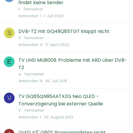
findet keine Sender
F.
Fernseher
Antworten
1
1. Juli 2020
DVB-T2 mit GQ49Q85TGT klappt nicht
S
S.
Fernseher
Antworten
9
17. April 2022
TV UHD MU8009: Probleme mit ARD über DVB-
E
T2
e.
Fernseher
Antworten
9
30. Juli 2018
TV GQ65QN95AATXZG Neo QLED -
V
Tonverzögerung bei externer Quelle
V.
Fernseher
Antworten
1
22. August 2021
QLED 43'' Q60T Programmlisten nicht