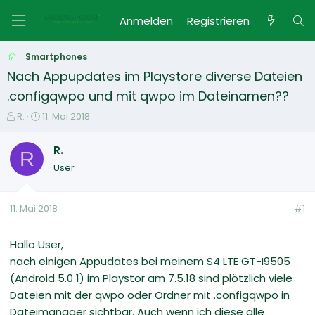
Anmelden
Registrieren
Smartphones
Nach Appupdates im Playstore diverse Dateien
.configqwpo und mit qwpo im Dateinamen??
E
E
R.
11. Mai 2018
r
r
s
s
R.
R
t
t
User
e
e
l
l
l
l
11. Mai 2018
#1
e
t
r
a
m
Hallo User,
nach einigen Appudates bei meinem S4 LTE GT-I9505
(Android 5.0 1) im Playstor am 7.5.18 sind plötzlich viele
Dateien mit der qwpo oder Ordner mit .configqwpo in
Dateimanager sichtbar. Auch wenn ich diese alle