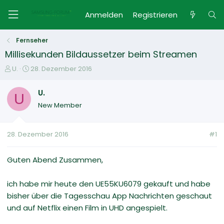
Anmelden
Registrieren
Fernseher
Millisekunden Bildaussetzer beim Streamen
E
E
U.
28. Dezember 2016
r
r
s
s
U.
U
t
t
New Member
e
e
l
l
l
l
28. Dezember 2016
#1
e
t
r
a
m
Guten Abend Zusammen,
ich habe mir heute den UE55KU6079 gekauft und habe
bisher über die Tagesschau App Nachrichten geschaut
und auf Netflix einen Film in UHD angespielt.