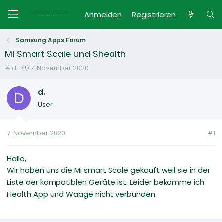
Anmelden
Registrieren
Samsung Apps Forum
Mi Smart Scale und Shealth
E
E
d.
7. November 2020
r
r
s
s
d.
D
t
t
User
e
e
l
l
l
l
7. November 2020
#1
e
t
r
a
m
Hallo,
Wir haben uns die Mi smart Scale gekauft weil sie in der
Liste der kompatiblen Geräte ist. Leider bekomme ich
Health App und Waage nicht verbunden.