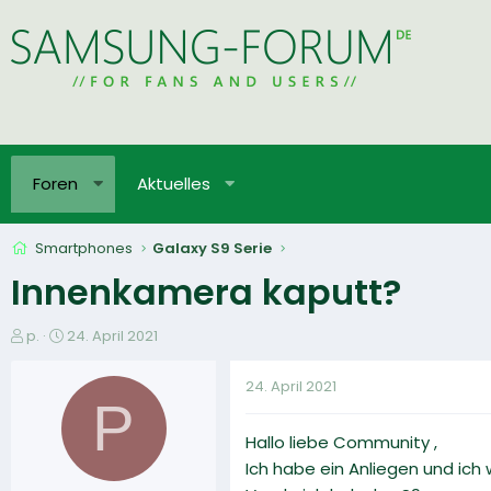
Foren
Aktuelles
Smartphones
Galaxy S9 Serie
Innenkamera kaputt?
E
E
p.
24. April 2021
r
r
s
s
24. April 2021
t
t
P
e
e
Hallo liebe Community ,
l
l
l
l
Ich habe ein Anliegen und ich 
e
t