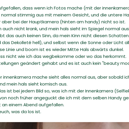
ufgefallen, dass wenn ich Fotos mache (mit der innenkamera
z normal stimmig aus mit meinem Gesicht, und die untere Hal
er aber bei der Hauptkamera (hinten am handy) nicht so ist.
in auch nicht krank, und mein hals sieht im Spiegel normal aus
gibt das auch keinen Sinn, da mein Kinn nicht diesen Schatte
d das Dekolleté hell), und selbst wenn die Sonne oder Licht 
se Linie und boom ist es wieder Mitte Hals abwärts dunkel.
eiss nicht wie ich das wegbekomme oder wo das herkommt.
stellungen geändert gehabt und es ist auch kein "beauty mod
r innenkamera mache sieht alles normal aus, aber sobald ich 
nd mein hals sieht komisch aus.
r das ist bei jedem Bild so, was ich mit der Innenkamera (Se
r von noch früher angeguckt die ich mit dem selben Handy
rt an einem Abend aufgefallen.
uch, was da los ist.