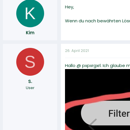
K
Hey,
Wenn du nach bewährten Lösun
Kim
26. April 2021
S
Hallo @ pxpxrgxrl. Ich glaube
S.
User