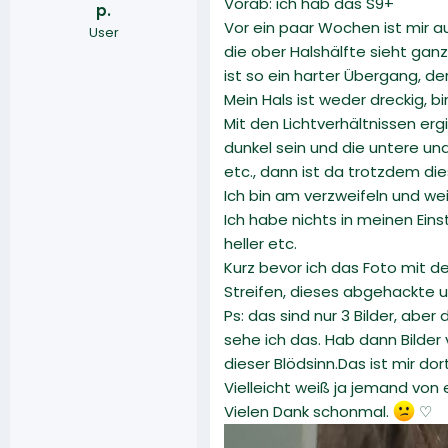
Vorab: ich hab das S9+
p.
r
a
Vor ein paar Wochen ist mir a
User
m
die ober Halshälfte sieht gan
ist so ein harter Übergang, d
Mein Hals ist weder dreckig, b
Mit den Lichtverhältnissen er
dunkel sein und die untere un
etc., dann ist da trotzdem die
Ich bin am verzweifeln und w
Ich habe nichts in meinen Ein
heller etc.
Kurz bevor ich das Foto mit de
Streifen, dieses abgehackte u
Ps: das sind nur 3 Bilder, abe
sehe ich das. Hab dann Bilde
dieser Blödsinn.Das ist mir do
Vielleicht weiß ja jemand von e
Vielen Dank schonmal.
♡