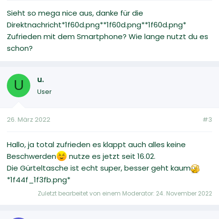
Sieht so mega nice aus, danke für die
Direktnachricht*1f60d.png**1f60d.png**1f60d.png*
Zufrieden mit dem Smartphone? Wie lange nutzt du es
schon?
u.
U
User
26. März 2022
#3
Hallo, ja total zufrieden es klappt auch alles keine
Beschwerden
nutze es jetzt seit 16.02.
Die Gürteltasche ist echt super, besser geht kaum
*1f44f_1f3fb.png*
Zuletzt bearbeitet von einem Moderator:
24. November 2022