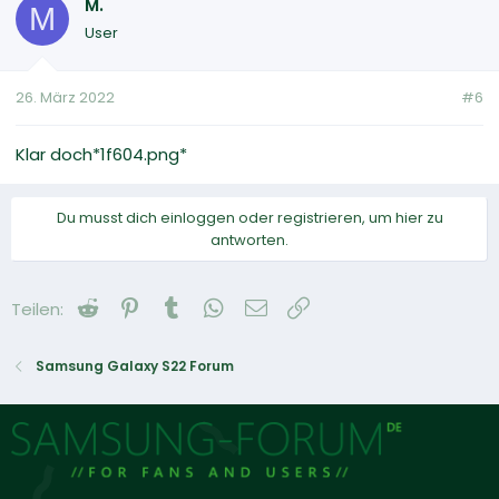
M.
M
User
26. März 2022
#6
Klar doch*1f604.png*
Du musst dich einloggen oder registrieren, um hier zu
antworten.
Reddit
Pinterest
Tumblr
WhatsApp
E-Mail
Link
Teilen:
Samsung Galaxy S22 Forum