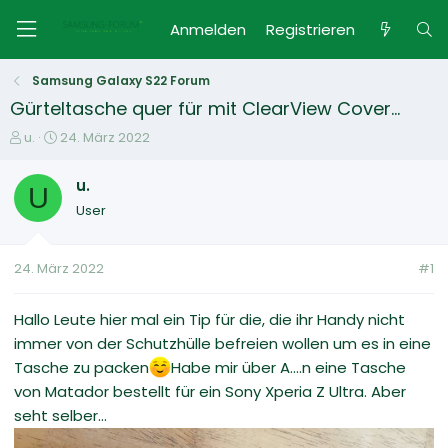
Anmelden
Registrieren
Samsung Galaxy S22 Forum
Gürteltasche quer für mit ClearView Cover...
E
E
u.
24. März 2022
r
r
s
s
u.
U
t
t
User
e
e
l
l
l
l
24. März 2022
#1
e
t
r
a
m
Hallo Leute hier mal ein Tip für die, die ihr Handy nicht
immer von der Schutzhülle befreien wollen um es in eine
Tasche zu packen
Habe mir über A....n eine Tasche
von Matador bestellt für ein Sony Xperia Z Ultra. Aber
seht selber...