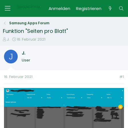
Anmelden
Registrieren
Samsung Apps Forum
Funktion "Seiten pro Blatt"
E
E
J.
16. Februar 2021
r
r
s
s
J.
J
t
t
User
e
e
l
l
l
l
16. Februar 2021
#1
e
t
r
a
m