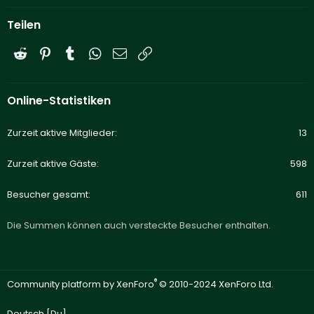
Teilen
Reddit
Pinterest
Tumblr
WhatsApp
E-Mail
Link
Online-Statistiken
Zurzeit aktive Mitglieder
13
Zurzeit aktive Gäste
598
Besucher gesamt
611
Die Summen können auch versteckte Besucher enthalten.
®
Community platform by XenForo
© 2010-2024 XenForo Ltd.
Deutsch [Du]