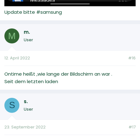
Update bitte #samsung
m.
M
User
12. April 2022
#16
Ontime heißt ,wie lange der Bildschirm an war .
Seit dem letzten laden
s.
S
User
23. September 2022
#17