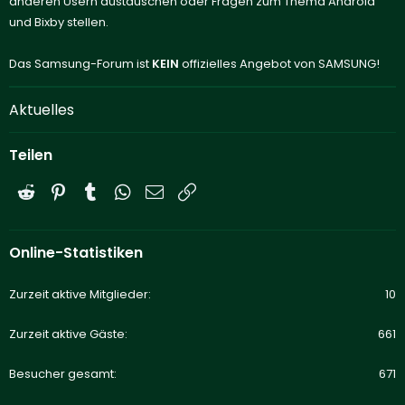
anderen Usern austauschen oder Fragen zum Thema Android
und Bixby stellen.
Das Samsung-Forum ist
KEIN
offizielles Angebot von SAMSUNG!
Aktuelles
Teilen
Reddit
Pinterest
Tumblr
WhatsApp
E-Mail
Link
Online-Statistiken
Zurzeit aktive Mitglieder
10
Zurzeit aktive Gäste
661
Besucher gesamt
671