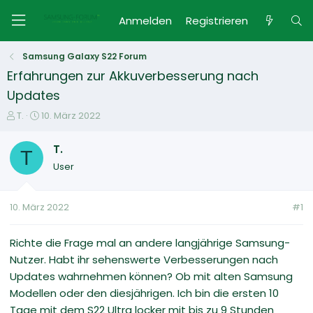
Anmelden
Registrieren
Samsung Galaxy S22 Forum
Erfahrungen zur Akkuverbesserung nach
Updates
E
E
T.
10. März 2022
r
r
s
s
T.
T
t
t
User
e
e
l
l
l
l
10. März 2022
#1
e
t
r
a
m
Richte die Frage mal an andere langjährige Samsung-
Nutzer. Habt ihr sehenswerte Verbesserungen nach
Updates wahrnehmen können? Ob mit alten Samsung
Modellen oder den diesjährigen. Ich bin die ersten 10
Tage mit dem S22 Ultra locker mit bis zu 9 Stunden