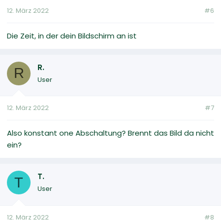
12. März 2022
#6
Die Zeit, in der dein Bildschirm an ist
R.
R
User
12. März 2022
#7
Also konstant one Abschaltung? Brennt das Bild da nicht
ein?
T.
T
User
12. März 2022
#8