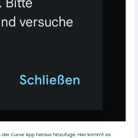
s der Curve App heraus hinzufüge. Hier kommt es