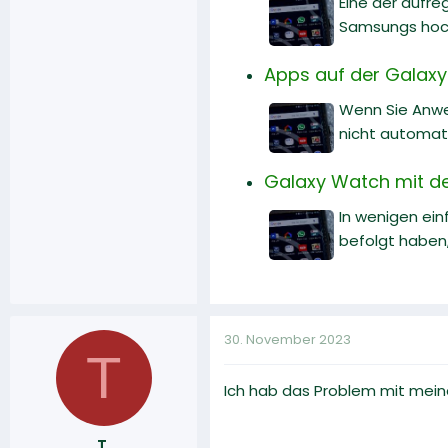
Eine der aufr
Samsungs hochg
Apps auf der Galaxy 
Wenn Sie Anwe
nicht automati
Galaxy Watch mit d
In wenigen ei
befolgt haben
30. November 2023
T
Ich hab das Problem mit meine
T.