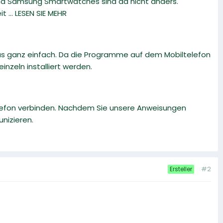
und Samsung Smartwatches sind da nicht anders.
... LESEN SIE MEHR
as ganz einfach. Da die Programme auf dem Mobiltelefon
nzeln installiert werden.
elefon verbinden. Nachdem Sie unsere Anweisungen
nizieren.
#2
Ersteller