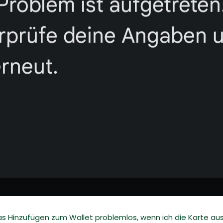
as Hinzufügen zum Wallet problemlos, wenn ich die Karte au