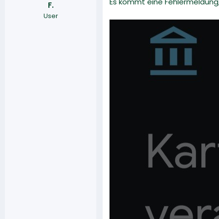
Es kommt eine Fehlermeldung, 
F.
r
a
User
m