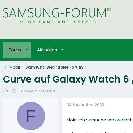
Foren
Aktuelles
Mobil
Samsung Wearables Forum
Curve auf Galaxy Watch 6 
E
E
F.
30. November 2023
r
r
s
s
30. November 2023
t
t
F
e
e
Moin. Ich versuche verzweifel
l
l
l
l
e
t