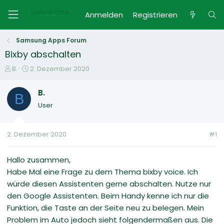
Anmelden
Registrieren
Samsung Apps Forum
Bixby abschalten
E
E
B.
2. Dezember 2020
r
r
s
s
B.
B
t
t
User
e
e
l
l
l
l
2. Dezember 2020
#1
e
t
r
a
m
Hallo zusammen,
Habe Mal eine Frage zu dem Thema bixby voice. Ich
würde diesen Assistenten gerne abschalten. Nutze nur
den Google Assistenten. Beim Handy kenne ich nur die
Funktion, die Taste an der Seite neu zu belegen. Mein
Problem im Auto jedoch sieht folgendermaßen aus. Die