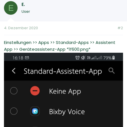
E.
E
User
4. Dezember 2020
#2
Einstellungen >> Apps >> Standard-Apps >> Assistent
App >> Geräteassistenz-App *1f600.png*