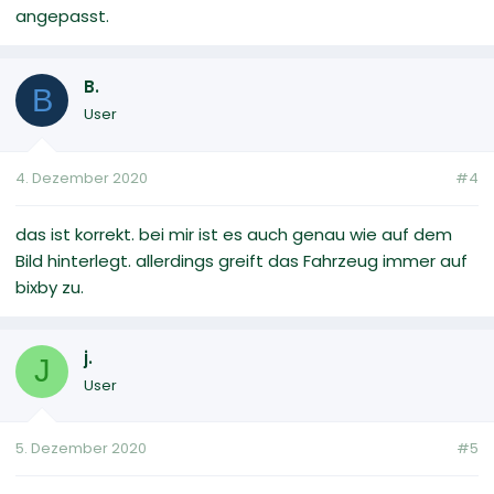
angepasst.
B.
B
User
4. Dezember 2020
#4
das ist korrekt. bei mir ist es auch genau wie auf dem
Bild hinterlegt. allerdings greift das Fahrzeug immer auf
bixby zu.
j.
J
User
5. Dezember 2020
#5