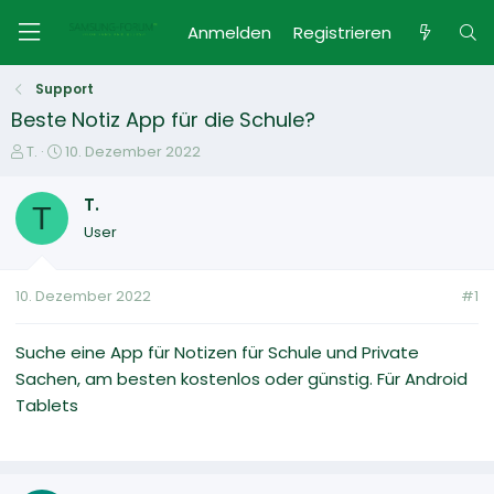
Anmelden
Registrieren
Support
Beste Notiz App für die Schule?
E
E
T.
10. Dezember 2022
r
r
s
s
T.
T
t
t
User
e
e
l
l
l
l
10. Dezember 2022
#1
e
t
r
a
m
Suche eine App für Notizen für Schule und Private
Sachen, am besten kostenlos oder günstig. Für Android
Tablets