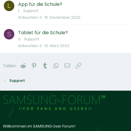
App für die Schule?
L
L.
Support
Antworten
0
15. Dezember 2022
Tablet für die Schule?
S
S.
Support
Antworten
0
10. März 2023
Reddit
Pinterest
Tumblr
WhatsApp
E-Mail
Link
Teilen:
Support
Willkommen im SAMSUNG User Forum!