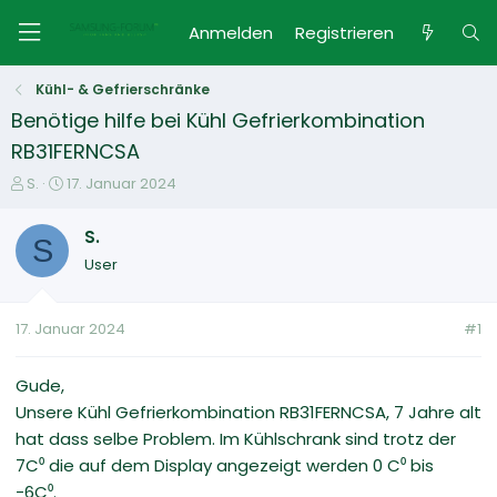
Anmelden
Registrieren
Kühl- & Gefrierschränke
Benötige hilfe bei Kühl Gefrierkombination
RB31FERNCSA
E
E
S.
17. Januar 2024
r
r
s
s
S.
S
t
t
User
e
e
l
l
l
l
17. Januar 2024
#1
e
t
r
a
m
Gude,
Unsere Kühl Gefrierkombination RB31FERNCSA, 7 Jahre alt
hat dass selbe Problem. Im Kühlschrank sind trotz der
7C⁰ die auf dem Display angezeigt werden 0 C⁰ bis
-6C⁰.