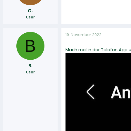
O.
User
19. November 2022
B
Mach mal in der Telefon App u
B.
User