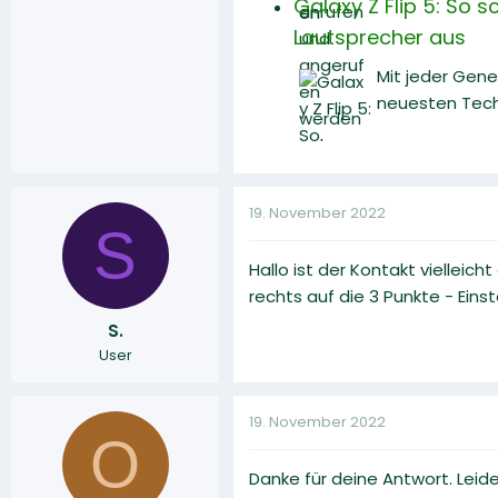
Galaxy Z Flip 5: So 
Lautsprecher aus
Mit jeder Gene
neuesten Techn
19. November 2022
S
Hallo ist der Kontakt viellei
rechts auf die 3 Punkte - Ein
S.
User
19. November 2022
O
Danke für deine Antwort. Leide