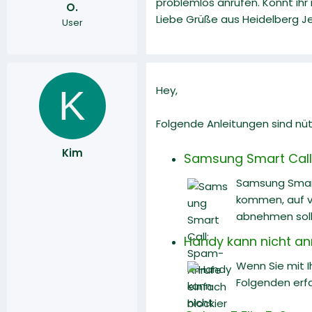
problemlos anrufen. Könnt ihr
O.
r
a
Liebe Grüße aus Heidelberg J
User
m
K
Hey,
Folgende Anleitungen sind nüt
Kim
Samsung Smart Call:
Samsung Smart 
kommen, auf v
abnehmen soll
Handy kann nicht an
Wenn Sie mit 
Folgenden erfa