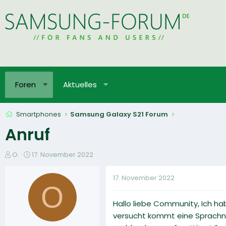
Foren
Aktuelles
Smartphones
Samsung Galaxy S21 Forum
Anruf
E
E
O.
17. November 2022
r
r
s
s
17. November 2022
t
t
O
e
e
Hallo liebe Community, Ich ha
l
l
l
l
versucht kommt eine Sprachna
e
t