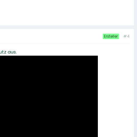
#4
Ersteller
utz aus.