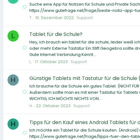
Suche eine App für Notizen für Schule und Private Sac
https://www.gutefrage.net/frage/beste-notiz-app-fu
T.
10. Dezember 2022
Support
Tablet für die Schule?
L
Hey, ich brauch ein tablet für die schule, leider weiß i
oder mehr Externe Tastatur Ein Stift Geogebra sollte 
Gute Internet Verbindung Kennt...
L.
17. Oktober 2023
Support
Günstige Tablets mit Tastatur für die Schule
H
Ich brauche für die Schule ein gutes Tablet. (NICHT FÜR 
Außerdem sollte man es mit einer Tastatur für Tablet
WICHTIG, ICH MÖCHTE NICHTS VON...
H.
22. Oktober 2023
Support
Tipps für den Kauf eines Android Tablets für d
H
Ich möchte ein Tablet für die Schule kaufen. (Android) 
https://www.gutefrage.net/frage/tipps-fuer-den-tabl