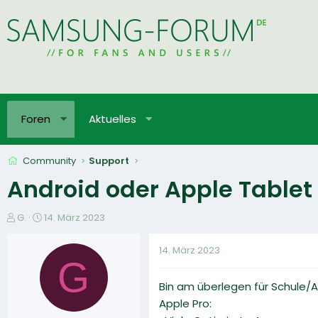
Foren
Aktuelles
Community
Support
Android oder Apple Tablet 
E
E
G.
14. März 2023
r
r
s
s
14. März 2023
t
t
G
e
e
Bin am überlegen für Schule/
l
l
l
l
Apple Pro:
e
t