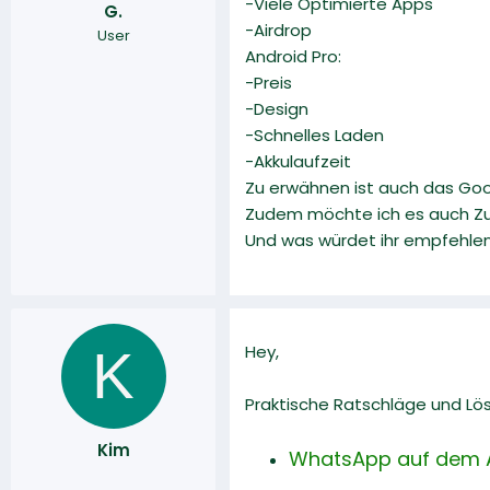
-Viele Optimierte Apps
G.
r
a
-Airdrop
User
m
Android Pro:
-Preis
-Design
-Schnelles Laden
-Akkulaufzeit
Zu erwähnen ist auch das Goo
Zudem möchte ich es auch Zuh
Und was würdet ihr empfehle
K
Hey,
Praktische Ratschläge und Lö
Kim
WhatsApp auf dem A