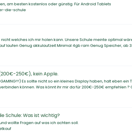
hen, am besten kostenlos oder günstig. Für Android Tablets
er-die-schule
ch nicht welches ich mir holen kann. Unsere Schule meinte optimal wäre;
drauf laufen Genug akkulaufzeit Minimal 4gb ram Genug Speicher, ab 
 (200€-250€), kein Apple.
GAMING!!!) Es sollte nicht so ein kleines Display haben, halt eben ein T
s verbinden können. Was könnt ihr mir da für 200€-250€ empfehlen ?
ie Schule: Was ist wichtig?
und wollte Fragen auf was ich achten soll.
etkauf