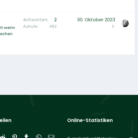
Antworten
2
30. Oktober 2023
Aufrufe
482
S.
uch wenn
machen
eilen
Online-Statistiken
Reddit
Pinterest
Tumblr
WhatsApp
E-Mail