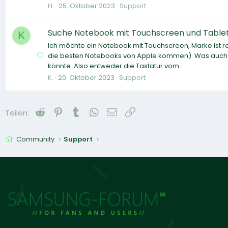
H.
25. Oktober 2023
Support
Suche Notebook mit Touchscreen und Tablet-
K
Ich möchte ein Notebook mit Touchscreen, Marke ist rel
die besten Notebooks von Apple kommen). Was auch 
könnte. Also entweder die Tastatur vom...
K.
20. Oktober 2023
Support
Reddit
Pinterest
Tumblr
WhatsApp
E-Mail
Link
Teilen:
Community
Support