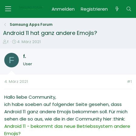
Anmelden
Registrieren
Samsung Apps Forum
Android 11 hat ganz andere Emojis?
E
E
f.
4. März 2021
r
r
s
s
f.
F
t
t
User
e
e
l
l
l
l
4. März 2021
#1
e
t
r
a
m
Hallo liebe Community,
ich habe soeben auf folgender Seite gesehen, dass
Android 11 ganz andere Emojis bekommen soll. Für mich
sehen die so aus, wie die in der Community hier :think:
Android 11 - bekommt das neue Betriebssystem andere
Emojis?