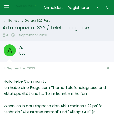
Anmelden
Registrieren
Samsung Galaxy S22 Forum
Akku Kapazität S22 / Telefondiagnose
E
E
A.
8. September 2023
r
r
s
s
A.
A
t
t
User
e
e
l
l
l
l
8. September 2023
#1
e
t
r
a
m
Hallo liebe Community!
Ich habe eine Frage zum Thema Telefondiagnose und
Akkukapazität und hoffe ihr könnt mir helfen.
Wenn ich in der Diagnose den Akku meines S22 prüfe
steht da "Akkustatus Normal" und "Alltag: Gut" (s.